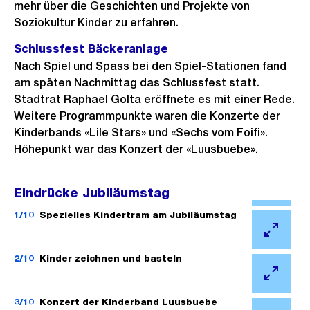
mehr über die Geschichten und Projekte von
Soziokultur Kinder zu erfahren.
Schlussfest Bäckeranlage
Nach Spiel und Spass bei den Spiel-Stationen fand
am späten Nachmittag das Schlussfest statt.
Stadtrat Raphael Golta eröffnete es mit einer Rede.
Weitere Programmpunkte waren die Konzerte der
Kinderbands «Lile Stars» und «Sechs vom Foifi».
Höhepunkt war das Konzert der «Luusbuebe».
Eindrücke Jubiläumstag
Ö
f
1/10
Spezielles Kindertram am Jubiläumstag
f
Ö
n
f
2/10
Kinder zeichnen und basteln
e
f
Ö
B
n
f
3/10
Konzert der Kinderband Luusbuebe
i