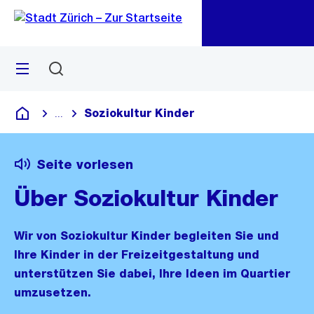
Zu
Zu
Sprunglink
Navigation
Menü
Suchen
M
öf
Soziokultur Kinder
...
Blende alle Breadcrumbs ein
Deutsch
Seite vorlesen
Über Soziokultur Kinder
Wir von Soziokultur Kinder begleiten Sie und
Ihre Kinder in der Freizeitgestaltung und
unterstützen Sie dabei, Ihre Ideen im Quartier
umzusetzen.