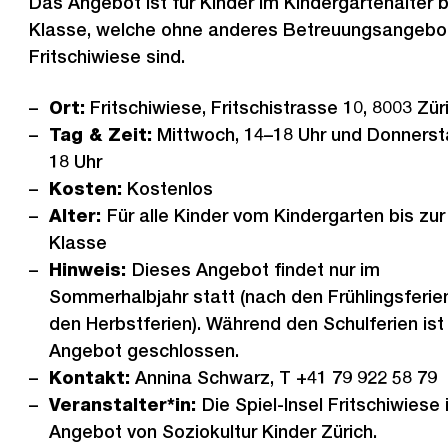
Das Angebot ist für Kinder im Kindergartenalter bi
Klasse, welche ohne anderes Betreuungsangebot
Fritschiwiese sind.
Ort:
Fritschiwiese, Fritschistrasse 10, 8003 Zür
Tag & Zeit:
Mittwoch, 14–18 Uhr und Donnerst
18 Uhr
Kosten:
Kostenlos
Alter:
Für alle Kinder vom Kindergarten bis zur 
Klasse
Hinweis:
Dieses Angebot findet nur im
Sommerhalbjahr statt (nach den Frühlingsferien
den Herbstferien). Während den Schulferien ist
Angebot geschlossen.
Kontakt:
Annina Schwarz, T +41 79 922 58 79
Veranstalter*in:
Die Spiel-Insel Fritschiwiese 
Angebot von Soziokultur Kinder Zürich.