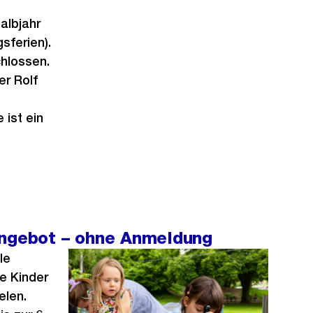
albjahr
sferien).
hlossen.
er Rolf
 ist ein
angebot – ohne Anmeldung
le
e Kinder
elen.