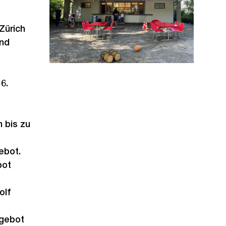
Zürich
und
6.
 bis zu
ebot.
bot
olf
ngebot