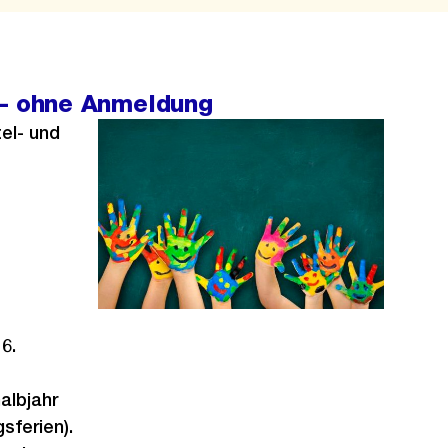
 – ohne Anmeldung
tel- und
6.
albjahr
sferien).