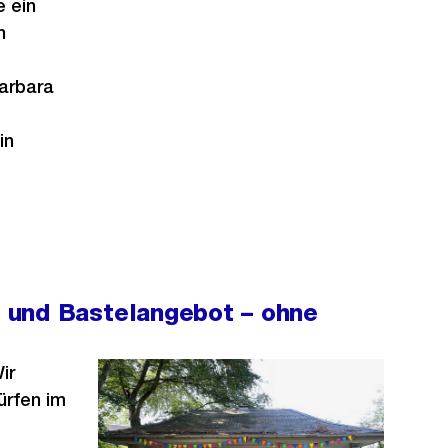
e ein
n
Barbara
in
- und Bastelangebot – ohne
ir
ürfen im