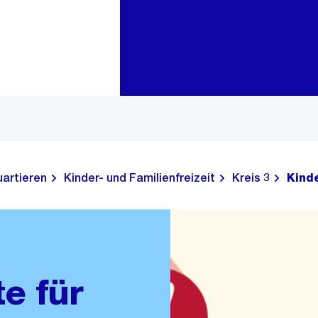
Zur Bereichsauswahl
Zum Inhalt
uartieren
Kinder- und Familienfreizeit
Kreis 3
Kinde
e für