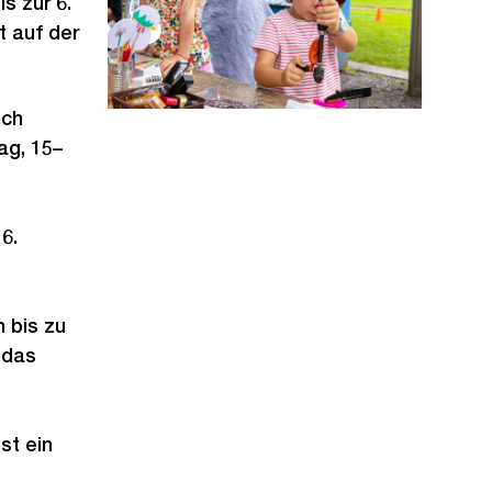
s zur 6.
 auf der
ich
ag, 15–
6.
 bis zu
 das
ist ein