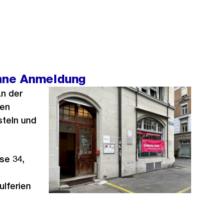
ohne Anmeldung
an der
nen
steln und
se 34,
ulferien