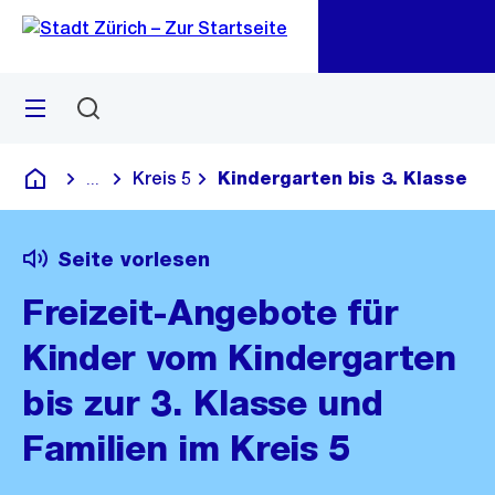
Zu
Zu
Sprunglink
Navigation
Menü
Suchen
M
öf
Kreis 5
Kindergarten bis 3. Klasse
...
Blende alle Breadcrumbs ein
Deutsch
Seite vorlesen
Freizeit-Angebote für
Kinder vom Kindergarten
bis zur 3. Klasse und
Familien im Kreis 5