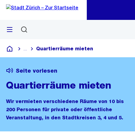
Zu
Zu
Sprunglink
Navigation
Menü
Suchen
M
öf
Quartierräume mieten
...
Blende alle Breadcrumbs ein
Deutsch
Seite vorlesen
Quartierräume mieten
Wir vermieten verschiedene Räume von 10 bis
200 Personen für private oder öffentliche
Veranstaltung, in den Stadtkreisen 3, 4 und 5.