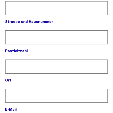
Strasse und Hausnummer
(Pflichtfeld).
Postleitzahl
(Pflichtfeld).
Ort
(Pflichtfeld).
E-Mail