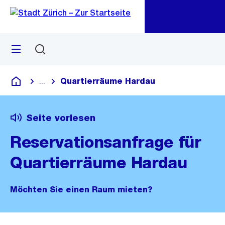
Zu
Zu
Sprunglink
Navigation
Menü
Suchen
M
öf
Quartierräume Hardau
...
Blende alle Breadcrumbs ein
Deutsch
Seite vorlesen
Reservationsanfrage für
Quartierräume Hardau
Möchten Sie einen Raum mieten?