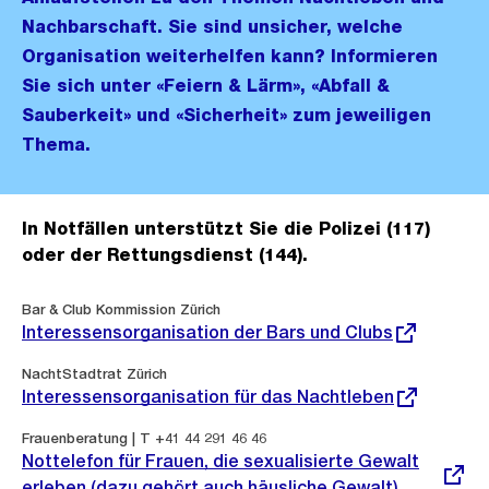
Nachbarschaft. Sie sind unsicher, welche
Organisation weiterhelfen kann? Informieren
Sie sich unter «Feiern & Lärm», «Abfall &
Sauberkeit» und «Sicherheit» zum jeweiligen
Thema.
In Notfällen unterstützt Sie die Polizei (117)
oder der Rettungsdienst (144).
Externer
Bar & Club Kommission Zürich
Link:
Interessensorganisation der Bars und Clubs
Externer
NachtStadtrat Zürich
Link:
Interessensorganisation für das Nachtleben
Externer
Frauenberatung | T +41 44 291 46 46
Link:
Nottelefon für Frauen, die sexualisierte Gewalt
erleben (dazu gehört auch häusliche Gewalt)