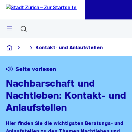
Zu
Zu
Sprunglink
Navigation
Menü
Suchen
M
öf
Kontakt- und Anlaufstellen
...
Blende alle Breadcrumbs ein
Deutsch
Seite vorlesen
Nachbarschaft und
Nachtleben: Kontakt- und
Anlaufstellen
Hier finden Sie die wichtigsten Beratungs- und
Anlaufstellen zu den Themen Nachtleben und