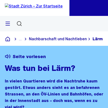
Zu
Zu
Sprunglink
Navigation
Menü
Suchen
M
öf
Nachbarschaft und Nachtleben
Lärm
...
Blende alle Breadcrumbs ein
Deutsch
Seite vorlesen
Was tun bei Lärm?
In vielen Quartieren wird die Nachtruhe kaum
gestört. Etwas anders sieht es an befahrenen
Strassen, an den ÖV-Linien und Bahnhöfen, oder
in der Innenstadt aus – doch was, wenn es zu
viel wird?