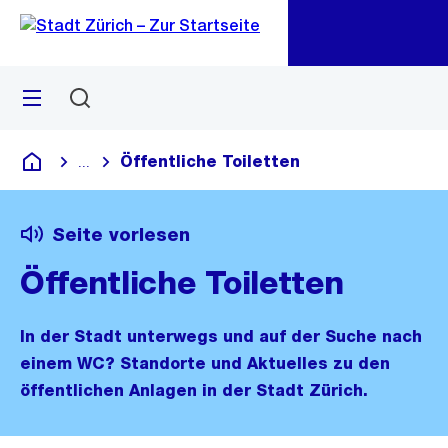
Zu
Zu
Sprunglink
Navigation
Menü
Suchen
M
öf
Öffentliche Toiletten
...
Blende alle Breadcrumbs ein
Deutsch
Seite vorlesen
Öffentliche Toiletten
In der Stadt unterwegs und auf der Suche nach
einem WC? Standorte und Aktuelles zu den
öffentlichen Anlagen in der Stadt Zürich.