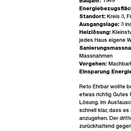
Baujahr:
1949
Energiebezugsflä
Standort:
Kreis 3, F
Ausgangslage:
3 in
Heizlösung:
Kleinst
jedes Haus eigene
Sanierungsmassn
Massnahmen
Vorgehen:
Machbark
Einsparung Energi
Reto Ehrbar wollte 
etwas richtig Gutes 
Lösung. Im Austausc
schnell klar, dass e
anzugehen. Der drit
zurückhaltend gegen