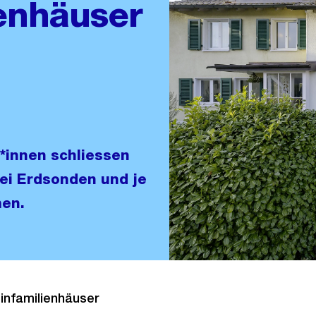
enhäuser
*innen schliessen
ei Erdsonden und je
en.
infamilienhäuser