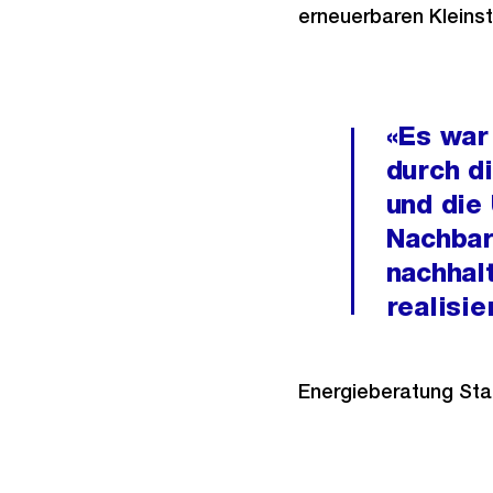
erneuerbaren Kleins
«Es war
durch di
und die
Nachbar
nachhal
realisi
Energieberatung Sta