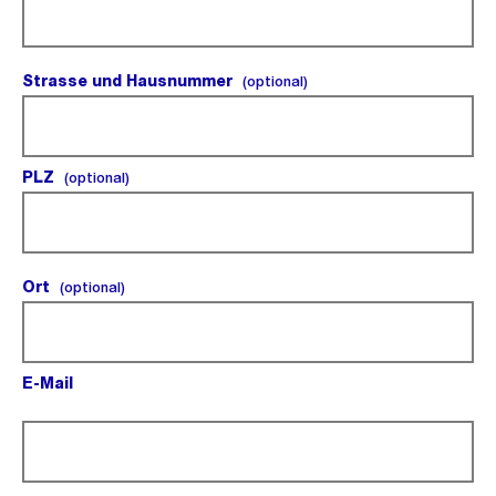
Strasse und Hausnummer
(optional).
(optional)
PLZ
(optional).
(optional)
Ort
(optional).
(optional)
E-Mail
(Pflichtfeld).