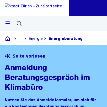
Zu
Zu
Sprunglink
Navigation
Menü
Suchen
M
öf
Energie
Energieberatung
...
Blende alle Breadcrumbs ein
Deutsch
Seite vorlesen
Anmeldung
Beratungsgespräch im
Klimabüro
Nutzen Sie das Anmeldeformular, um sich für
ein kostenloses Beratungsgespräch im