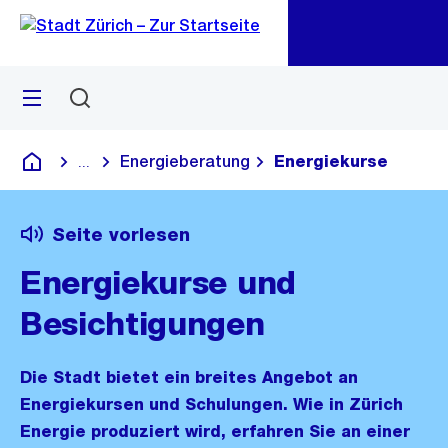
Zu
Zu
Sprunglink
Navigation
Menü
Suchen
M
öf
Energieberatung
Energiekurse
...
Blende alle Breadcrumbs ein
Deutsch
Seite vorlesen
Energiekurse und
Besichtigungen
Die Stadt bietet ein breites Angebot an
Energiekursen und Schulungen. Wie in Zürich
Energie produziert wird, erfahren Sie an einer