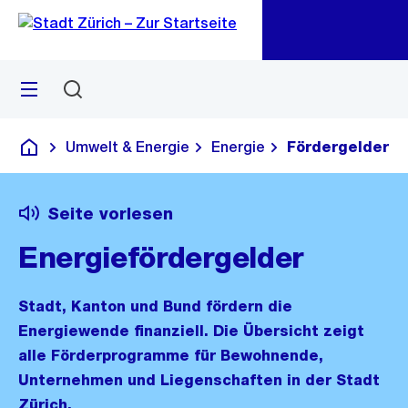
Zu
Zu
Sprunglink
Navigation
Menü
Suchen
M
öf
Umwelt & Energie
Energie
Fördergelder
Deutsch
Seite vorlesen
Energiefördergelder
Stadt, Kanton und Bund fördern die
Energiewende finanziell. Die Übersicht zeigt
alle Förderprogramme für Bewohnende,
Unternehmen und Liegenschaften in der Stadt
Zürich.