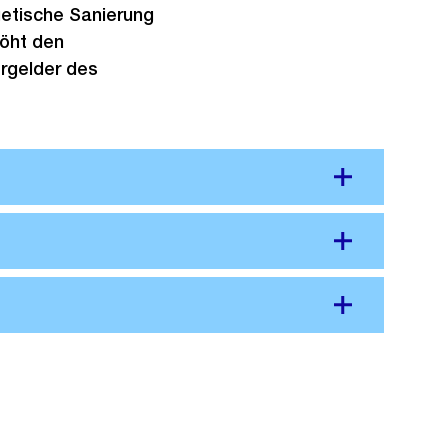
getische Sanierung
höht den
ergelder des