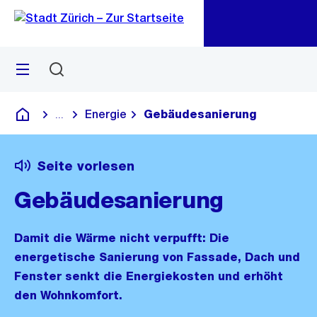
Zu
Zu
Sprunglink
Navigation
Menü
Suchen
M
öf
Energie
Gebäudesanierung
...
Blende alle Breadcrumbs ein
Deutsch
Seite vorlesen
Gebäudesanierung
Damit die Wärme nicht verpufft: Die
energetische Sanierung von Fassade, Dach und
Fenster senkt die Energiekosten und erhöht
den Wohnkomfort.