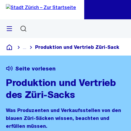
Zu
Zu
Sprunglink
Navigation
Menü
Suchen
M
öf
Produktion und Vertrieb Züri-Sack
...
Blende alle Breadcrumbs ein
Deutsch
Seite vorlesen
Produktion und Vertrieb
des Züri-Sacks
Was Produzenten und Verkaufsstellen von den
blauen Züri-Säcken wissen, beachten und
erfüllen müssen.