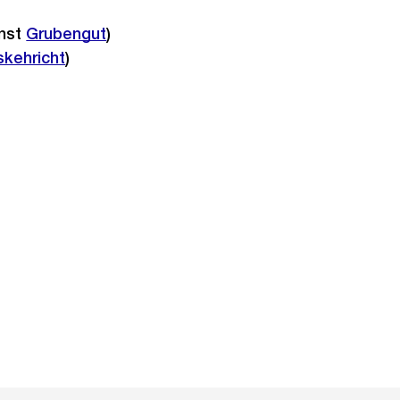
onst
Grubengut
)
kehricht
)