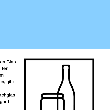
nen Glas
lten
im
, gilt:
achglas
nghof