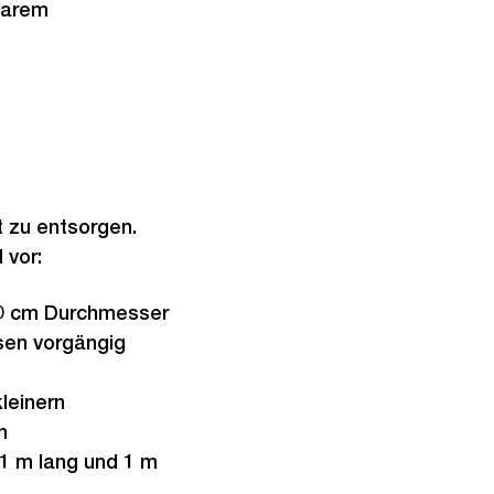
barem
t zu entsorgen.
 vor:
20 cm Durchmesser
sen vorgängig
leinern
n
1 m lang und 1 m