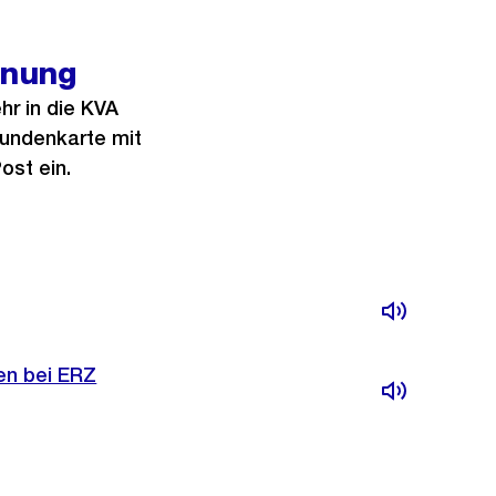
hnung
hr in die KVA
Kundenkarte mit
ost ein.
en bei ERZ