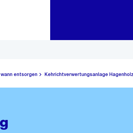
Zur Bereichsauswahl
Zum Inhalt
 wann entsorgen
Kehrichtverwertungsanlage Hagenhol
ng