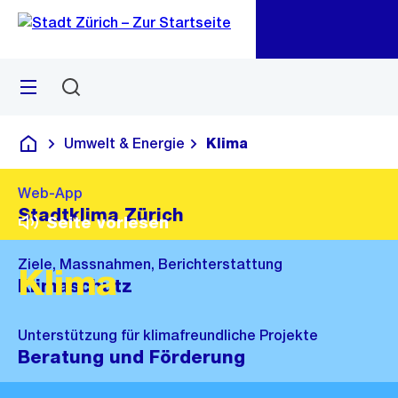
Zu
Zu
Sprunglink
Navigation
Menü
Suchen
M
öf
Umwelt & Energie
Klima
Deutsch
Web-App
Stadtklima Zürich
Seite vorlesen
Ziele, Massnahmen, Berichterstattung
Klima
Klimaschutz
Unterstützung für klimafreundliche Projekte
Beratung und Förderung