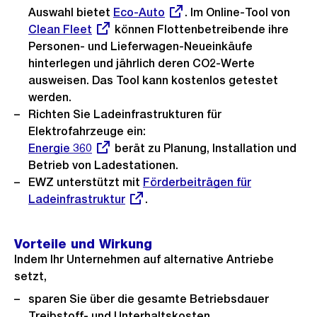
Auswahl bietet
Externer
Eco-Auto
. Im Online-Tool von
Exte
Clean Fleet
können Flottenbetreibende ihre
Link:
Link
Personen- und Lieferwagen-Neueinkäufe
hinterlegen und jährlich deren CO2-Werte
ausweisen. Das Tool kann kostenlos getestet
werden.
Richten Sie Ladeinfrastrukturen für
Elektrofahrzeuge ein:
Externer
Energie 360
berät zu Planung, Installation und
Link:
Betrieb von Ladestationen.
EWZ unterstützt mit
Externer
Förderbeiträgen für
Ladeinfrastruktur
Link:
.
Vorteile und Wirkung
Indem Ihr Unternehmen auf alternative Antriebe
setzt,
sparen Sie über die gesamte Betriebsdauer
Treibstoff- und Unterhaltskosten.