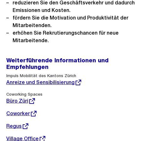
reduzieren Sie den Geschäftsverkehr und dadurch
Emissionen und Kosten.
fördern Sie die Motivation und Produktivität der
Mitarbeitenden.
erhöhen Sie Rekrutierungschancen für neue
Mitarbeitende.
Weiterführende Informationen und
Empfehlungen
Externer
Impuls Mobilität des Kantons Zürich
Link:
Anreize und Sensibilisierung
Externer
Coworking Spaces
Link:
Büro Züri
Externer
Coworker
Link:
Externer
Regus
Link:
Externer
Village Office