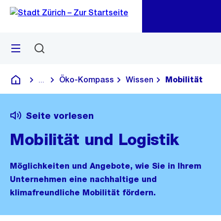
Zu
Zu
Sprunglink
Navigation
Menü
Suchen
M
öf
Öko-Kompass
Wissen
Mobilität
...
Blende alle Breadcrumbs ein
Deutsch
Seite vorlesen
Mobilität und Logistik
Möglichkeiten und Angebote, wie Sie in Ihrem
Unternehmen eine nachhaltige und
klimafreundliche Mobilität fördern.