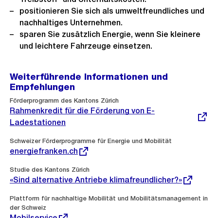
positionieren Sie sich als umweltfreundliches und
nachhaltiges Unternehmen.
sparen Sie zusätzlich Energie, wenn Sie kleinere
und leichtere Fahrzeuge einsetzen.
Weiterführende Informationen und
Empfehlungen
Externer
Förderprogramm des Kantons Zürich
Link:
Rahmenkredit für die Förderung von E-
Ladestationen
Externer
Schweizer Förderprogramme für Energie und Mobilität
Link:
energiefranken.ch
Externer
Studie des Kantons Zürich
Link:
«Sind alternative Antriebe klimafreundlicher?»
Externer
Plattform für nachhaltige Mobilität und Mobilitätsmanagement in
Link:
der Schweiz
Mobilservice