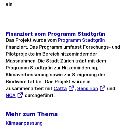
ein.
Finanziert vom Programm Stadtgrün
Das Projekt wurde vom
Programm Stadtgrün
finanziert. Das Programm umfasst Forschungs- und
Pilotprojekte im Bereich hitzemindernder
Massnahmen. Die Stadt Zürich trägt mit dem
Programm Stadtgrün zur Hitzeminderung,
Klimaverbesserung sowie zur Steigerung der
Biodiversität bei. Das Projekt wurde in
Zusammenarbeit mit
Externer
Catta
,
Externer
Sensirion
und
Exter
NOA
durchgeführt.
Link:
Link:
Link:
Mehr zum Thema
Klimaanpassung