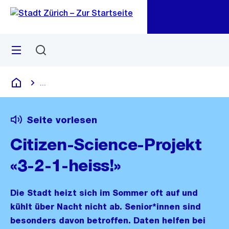
Zu
Zu
Sprunglink
Navigation
Menü
Suchen
M
öf
...
Blende alle Breadcrumbs ein
Deutsch
Seite vorlesen
Citizen-Science-Projekt
«3-2-1-heiss!»
Die Stadt heizt sich im Sommer oft auf und
kühlt über Nacht nicht ab. Senior*innen sind
besonders davon betroffen. Daten helfen bei