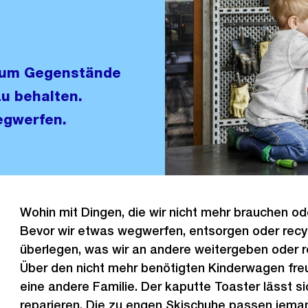
, um Gegenstände
zu behalten.
egwerfen.
Wohin mit Dingen, die wir nicht mehr brauchen od
Bevor wir etwas wegwerfen, entsorgen oder recyc
überlegen, was wir an andere weitergeben oder r
Über den nicht mehr benötigten Kinderwagen fre
eine andere Familie. Der kaputte Toaster lässt sic
reparieren. Die zu engen Skischuhe passen jema