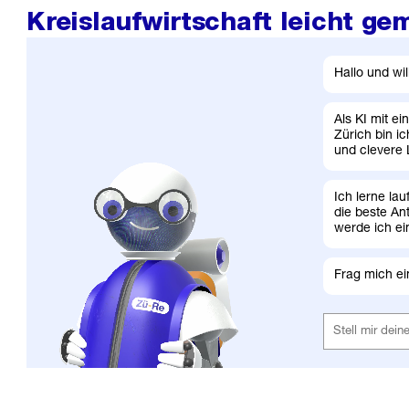
Kreislaufwirtschaft leicht ge
Hallo und wi
Als KI mit e
Zürich bin i
und clevere
Ich lerne l
die beste An
werde ich ei
Frag mich ei