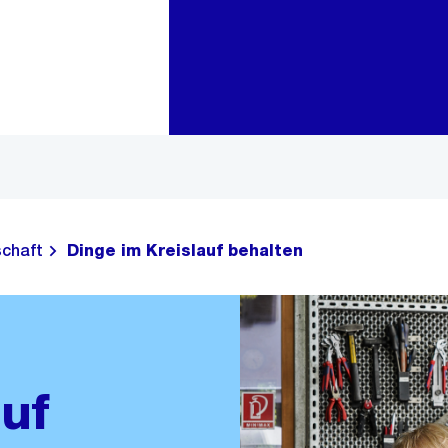
Zur Bereichsauswahl
Zum Inhalt
schaft
Dinge im Kreislauf behalten
uf