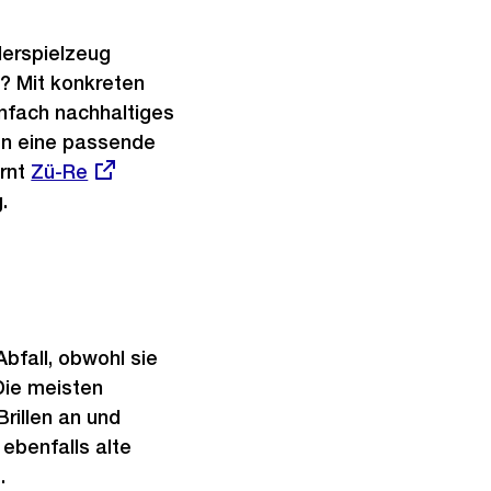
derspielzeug
n? Mit konkreten
nfach nachhaltiges
en eine passende
ernt
Externer
Zü-Re
.
Link:
Abfall, obwohl sie
Die meisten
rillen an und
 ebenfalls alte
.