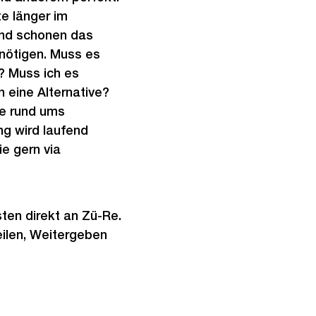
te länger im
und schonen das
enötigen. Muss es
? Muss ich es
n eine Alternative?
te rund ums
ng wird laufend
e gern via
ten direkt an Zü-Re.
eilen, Weitergeben