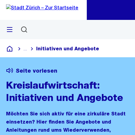
Zu
Zu
Sprunglink
Navigation
Menü
Suchen
M
öf
Initiativen und Angebote
...
Blende alle Breadcrumbs ein
Deutsch
Seite vorlesen
Kreislaufwirtschaft:
Initiativen und Angebote
Möchten Sie sich aktiv für eine zirkuläre Stadt
einsetzen? Hier finden Sie Angebote und
Anleitungen rund ums Wiederverwenden,