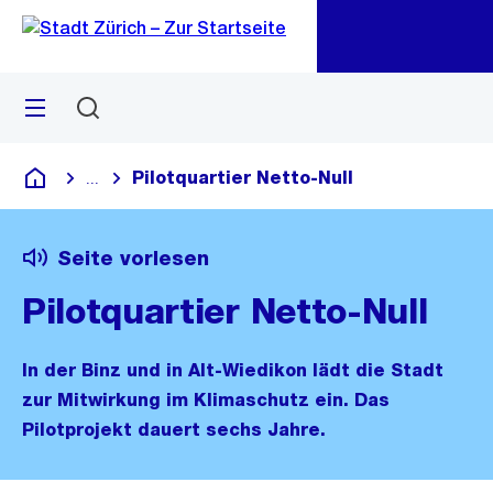
Zu
Zu
Sprunglink
Navigation
Menü
Suchen
M
öf
Pilotquartier Netto-Null
...
Blende alle Breadcrumbs ein
Deutsch
Seite vorlesen
Pilotquartier Netto-Null
In der Binz und in Alt-Wiedikon lädt die Stadt
zur Mitwirkung im Klimaschutz ein. Das
Pilotprojekt dauert sechs Jahre.