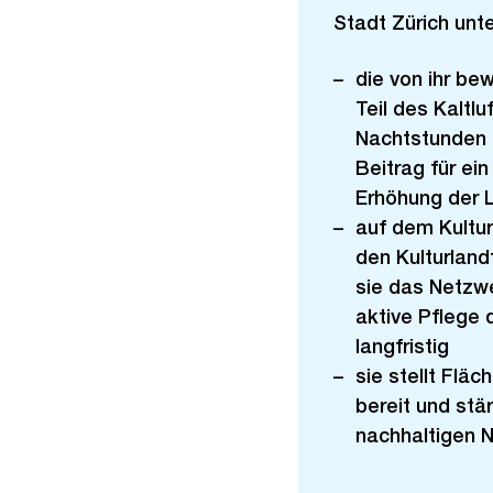
Stadt Zürich unt
die von ihr be
Teil des Kaltl
Nachtstunden d
Beitrag für ei
Erhöhung der 
auf dem Kultu
den Kulturland
sie das Netzwe
aktive Pflege 
langfristig
sie stellt Flä
bereit und stä
nachhaltigen 