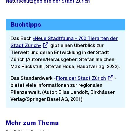
Naturschutzgebiete der Stadt Zürich
Buchtipps
Das Buch
Externer
«Neue Stadtfauna – 700 Tierarten der
Stadt Zürich»
Link:
gibt einen Überblick zur
Tierwelt und deren Entwicklung in der Stadt
Zürich (Autoren/Herausgeber: Stefan Ineichen,
Max Ruckstuhl, Stefan Hose, Hauptverlag, 2022).
Das Standardwerk «
Externer
Flora der Stadt Zürich
»
bietet viele Informationen zur regionalen
Link:
Pflanzenwelt. (Autor: Elias Landolt, Birkhäuser
Verlag/Springer Basel AG, 2001).
Mehr zum Thema