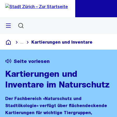
Zu
Zu
Sprunglink
Navigation
Menü
Suchen
M
öf
Kartierungen und Inventare
...
Blende alle Breadcrumbs ein
Deutsch
Seite vorlesen
Kartierungen und
Inventare im Naturschutz
Der Fachbereich «Naturschutz und
Stadtökologie» verfügt über flächendeckende
Kartierungen für wichtige Tiergruppen,