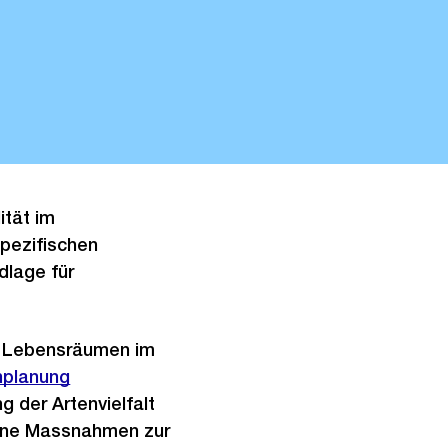
ität im
spezifischen
dlage für
en Lebensräumen im
hplanung
ng der Artenvielfalt
fene Massnahmen zur