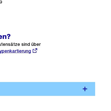
9
en?
atensätze sind über
r
ypenkartierung