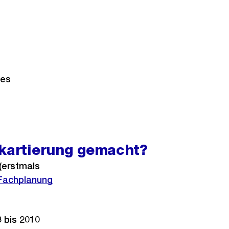
des
nkartierung gemacht?
 (erstmals
Fachplanung
 bis 2010