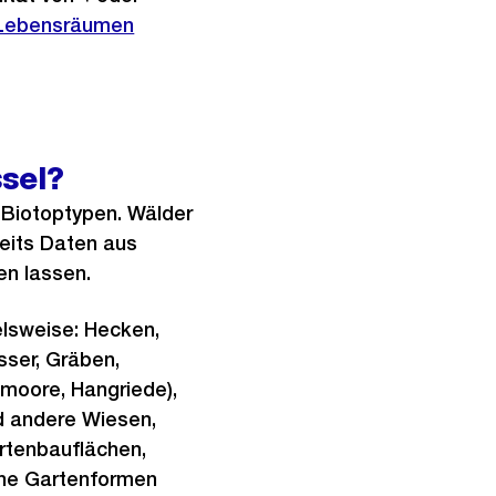
n Lebensräumen
ssel?
 Biotoptypen. Wälder
reits Daten aus
en lassen.
lsweise: Hecken,
ser, Gräben,
moore, Hangriede),
d andere Wiesen,
rtenbauflächen,
ene Gartenformen