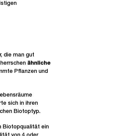
istigen
r, die man gut
 herrschen
ähnliche
immte Pflanzen und
 Lebensräume
 sich in ihren
ichen Biotoptyp.
 Biotopqualität ein
ität von 4 oder