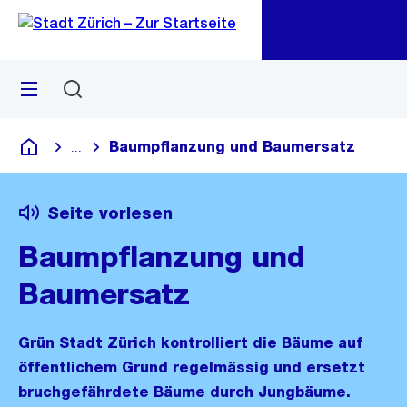
Zu
Zu
Sprunglink
Navigation
Menü
Suchen
M
öf
Baumpflanzung und Baumersatz
...
Blende alle Breadcrumbs ein
Deutsch
Seite vorlesen
Baumpflanzung und
Baumersatz
Grün Stadt Zürich kontrolliert die Bäume auf
öffentlichem Grund regelmässig und ersetzt
bruchgefährdete Bäume durch Jungbäume.