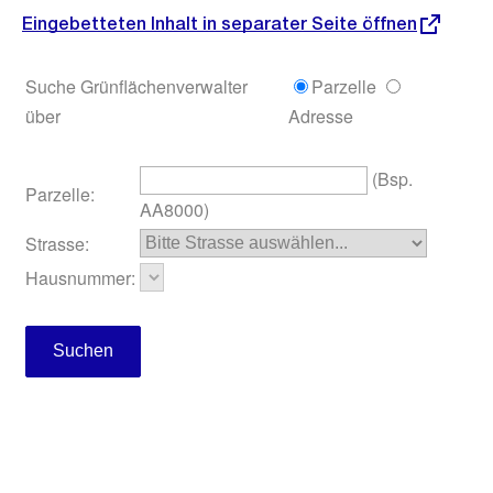
e
Eingebetteten Inhalt in separater Seite öffnen
B
i
l
d
i
n
G
r
o
s
s
a
n
s
i
c