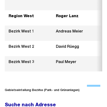
Region West
Roger Lanz
Bezirk West 1
Andreas Meier
Bezirk West 2
David Rüegg
Bezirk West 3
Paul Meyer
Ö
f
Gebietseinteilung Bezirke (Park- und Grünanlagen)
f
n
Suche nach Adresse