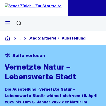
Zu
Zu
Sprunglink
Navigation
Menü
Suchen
M
öf
Stadtgärtnerei
Ausstellung
...
Blende alle Breadcrumbs ein
Deutsch
Seite vorlesen
Vernetzte Natur –
Lebenswerte Stadt
Die Ausstellung «Vernetzte Natur –
Lebenswerte Stadt» widmet sich vom 15. April
2025 bis zum 3. Januar 2027 der Natur im