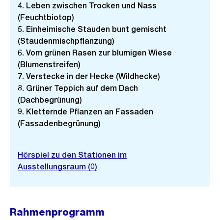
l
4. Leben zwischen Trocken und Nass
d
(Feuchtbiotop)
i
5. Einheimische Stauden bunt gemischt
(Staudenmischpflanzung)
n
6. Vom grünen Rasen zur blumigen Wiese
G
(Blumenstreifen)
r
7. Verstecke in der Hecke (Wildhecke)
o
8. Grüner Teppich auf dem Dach
s
(Dachbegrünung)
s
9. Kletternde Pflanzen an Fassaden
a
(Fassadenbegrünung)
n
s
Hörspiel zu den Stationen im
i
Ausstellungsraum (0)
c
h
t
Rahmenprogramm