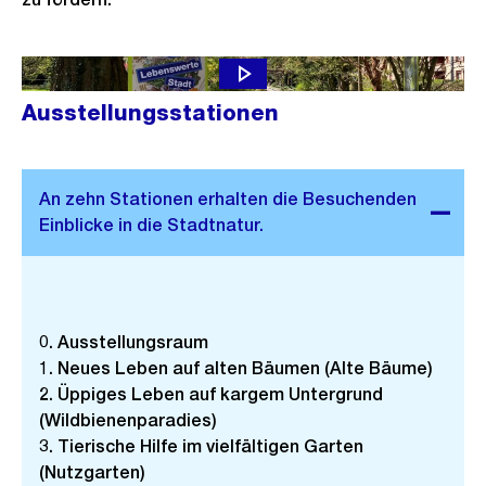
Ausstellungsstationen
Ö
f
0. Ausstellungsraum
f
1. Neues Leben auf alten Bäumen (Alte Bäume)
n
2. Üppiges Leben auf kargem Untergrund
e
(Wildbienenparadies)
B
3. Tierische Hilfe im vielfältigen Garten
i
(Nutzgarten)