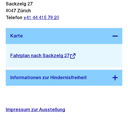
Sackzelg 27
8047
Zürich
Telefon
+41 44 415 78 20
Stadtplan 3D
Externer
Fahrplan nach Sackzelg 27
Link:
Impressum zur Ausstellung