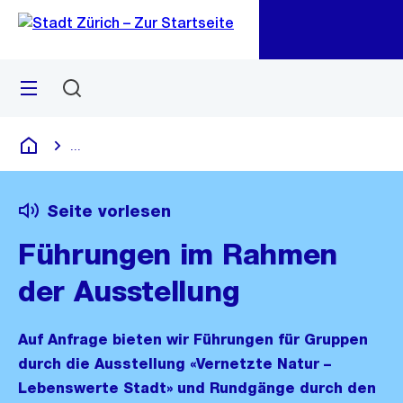
Zu
Zu
Sprunglink
Navigation
Menü
Suchen
M
öf
...
Blende alle Breadcrumbs ein
Deutsch
Seite vorlesen
Führungen im Rahmen
der Ausstellung
Auf Anfrage bieten wir Führungen für Gruppen
durch die Ausstellung «Vernetzte Natur –
Lebenswerte Stadt» und Rundgänge durch den