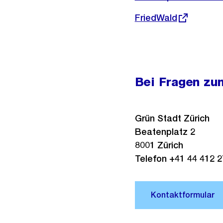
Link:
Externer
FriedWald
Link:
Bei Fragen zu
Grün Stadt Zürich
Beatenplatz 2
8001 Zürich
Telefon +41 44 412 2