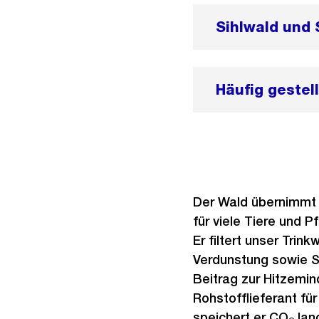
Sihlwald und 
Häufig gestel
Der Wald übernimmt 
für viele Tiere und 
Er filtert unser Trink
Verdunstung sowie Sc
Beitrag zur Hitzemin
Rohstofflieferant für
speichert er CO
lang