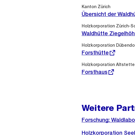
Externer
Kanton Zürich
Link:
Übersicht der Waldh
Externer
Holzkorporation Zürich-
Link:
Waldhütte Ziegelhö
Externer
Holzkorporation Dübendo
Link:
Forsthütte
Externer
Holzkorporation Altstette
Link:
Forsthaus
Weitere Part
Externer
Forschung: Waldlabo
Link:
Externer
Holzkorporation Se