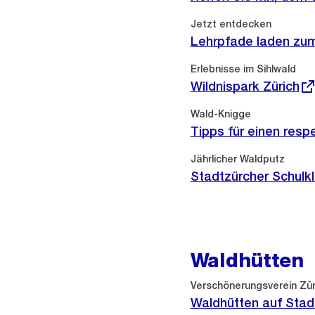
Externer
Jetzt entdecken
Link:
Lehrpfade laden zum
Externer
Erlebnisse im Sihlwald
Link:
Wildnispark Zürich
Externer
Wald-Knigge
Link:
Tipps für einen res
Jährlicher Waldputz
Stadtzürcher Schulk
Waldhütten
Externer
Verschönerungsverein Zür
Link:
Waldhütten auf Stad