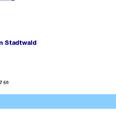
m Stadtwald
7 68