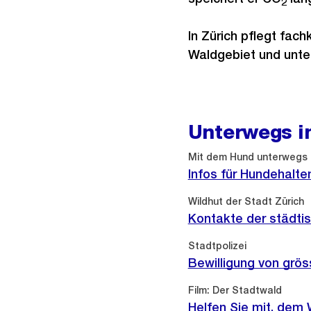
2
In Zürich pflegt fac
Waldgebiet und unterh
Unterwegs i
Mit dem Hund unterwegs
Infos für Hundehalte
Wildhut der Stadt Zürich
Kontakte der städti
Stadtpolizei
Bewilligung von grö
Externer
Film: Der Stadtwald
Link:
Helfen Sie mit, dem 