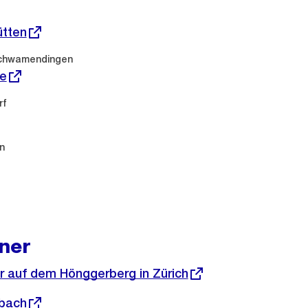
ütten
Schwamendingen
he
rf
n
ner
r auf dem Hönggerberg in Zürich
ebach