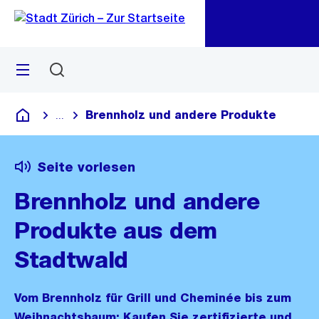
Zu
Zu
Sprunglink
Navigation
Menü
Suchen
M
öf
Brennholz und andere Produkte
...
Blende alle Breadcrumbs ein
Deutsch
Seite vorlesen
Brennholz und andere
Produkte aus dem
Stadtwald
Vom Brennholz für Grill und Cheminée bis zum
Weihnachtsbaum: Kaufen Sie zertifizierte und