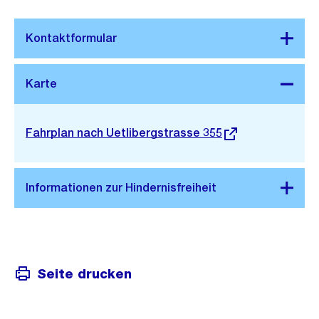
Stadtplan 3D
Externer
Fahrplan nach Uetlibergstrasse 355
Link:
Seite drucken