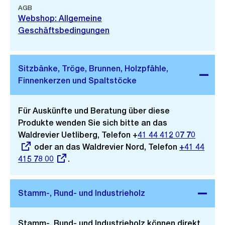
AGB
Webshop: Allgemeine
Geschäftsbedingungen
Für Auskünfte und Beratung über diese
Produkte wenden Sie sich bitte an das
Waldrevier Uetliberg, Telefon +
Externer
41 44 412 07 70
oder an das Waldrevier Nord, Telefon
Link:
Externer
+41 44
415 78 00
.
Link:
Stamm-, Rund- und Industrieholz können direkt