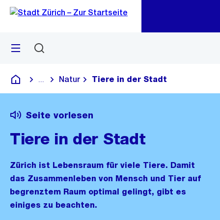
Zu
Zu
Sprunglink
Navigation
Menü
Suchen
M
öf
Natur
Tiere in der Stadt
...
Blende alle Breadcrumbs ein
Deutsch
Seite vorlesen
Tiere in der Stadt
Zürich ist Lebensraum für viele Tiere. Damit
das Zusammenleben von Mensch und Tier auf
begrenztem Raum optimal gelingt, gibt es
einiges zu beachten.