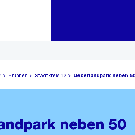
Zur Bereichsauswahl
Zum Inhalt
r
Brunnen
Stadtkreis 12
Ueberlandpark neben 5
andpark neben 50