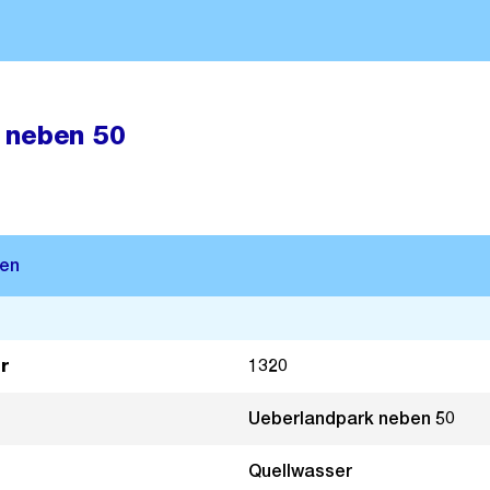
 neben 50
r
1320
Ueberlandpark neben 50
Quellwasser