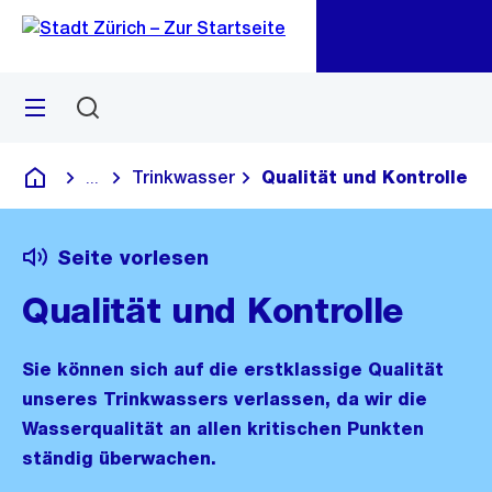
Zu
Zu
Sprunglink
Navigation
Menü
Suchen
M
öf
Trinkwasser
Qualität und Kontrolle
...
Blende alle Breadcrumbs ein
Deutsch
Seite vorlesen
Qualität und Kontrolle
Sie können sich auf die erstklassige Qualität
unseres Trinkwassers verlassen, da wir die
Wasserqualität an allen kritischen Punkten
ständig überwachen.