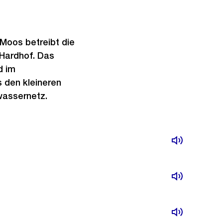
oos betreibt die
Hardhof. Das
d im
 den kleineren
lwassernetz.