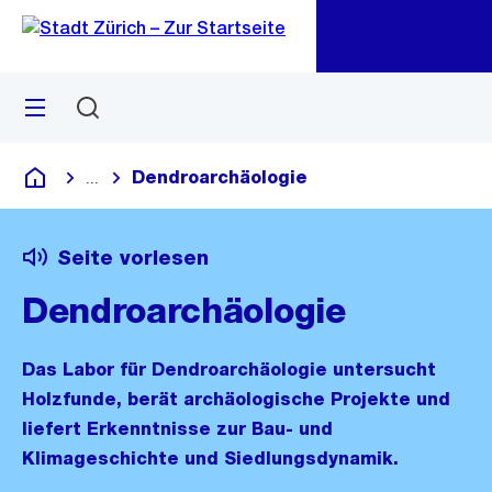
Zu
Zu
Sprunglink
Navigation
Menü
Suchen
M
öf
Dendroarchäologie
...
Blende alle Breadcrumbs ein
Deutsch
Seite vorlesen
Dendroarchäologie
Das Labor für Dendroarchäologie untersucht
Holzfunde, berät archäologische Projekte und
liefert Erkenntnisse zur Bau- und
Klimageschichte und Siedlungsdynamik.