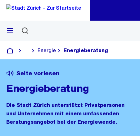
Zu
Zu
Sprunglink
Navigation
Menü
Suchen
M
öf
Energie
Energieberatung
...
Blende alle Breadcrumbs ein
Deutsch
Seite vorlesen
Energieberatung
Die Stadt Zürich unterstützt Privatpersonen
und Unternehmen mit einem umfassenden
Beratungsangebot bei der Energiewende.