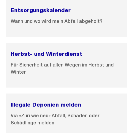
n
Entsorgungskalender
G
Wann und wo wird mein Abfall abgeholt?
r
o
s
s
Herbst- und Winterdienst
a
n
Für Sicherheit auf allen Wegen im Herbst und
s
Winter
i
c
h
t
Illegale Deponien melden
Via «Züri wie neu» Abfall, Schäden oder
Schädlinge melden