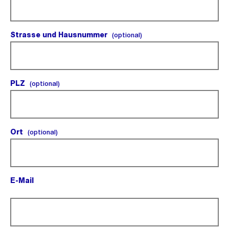
Strasse und Hausnummer
(optional).
(optional)
PLZ
(optional).
(optional)
Ort
(optional).
(optional)
E-Mail
(Pflichtfeld).