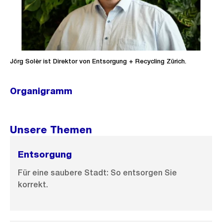
Jörg Solèr ist Direktor von Entsorgung + Recycling Zürich.
Organigramm
Ö
f
f
Unsere Themen
n
e
Entsorgung
B
Für eine saubere Stadt: So entsorgen Sie
i
korrekt.
l
d
i