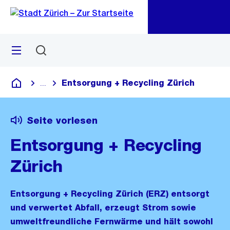
Zu
Zu
Sprunglink
Navigation
Menü
Suchen
M
öf
Entsorgung + Recycling Zürich
...
Blende alle Breadcrumbs ein
Deutsch
Seite vorlesen
Entsorgung + Recycling
Zürich
Entsorgung + Recycling Zürich (ERZ) entsorgt
und verwertet Abfall, erzeugt Strom sowie
umweltfreundliche Fernwärme und hält sowohl