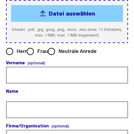
Datei auswählen
Erlaubt: .pdf, .jpg, .jpeg, .png, .docx, .xlsx (max. 15 Datei(en),
max. 13MB, max. 13MB insgesamt)
Herr
Frau
Neutrale Anrede
Vorname
(optional).
(optional)
Name
(Pflichtfeld).
Firma/Organisation
(optional).
(optional)