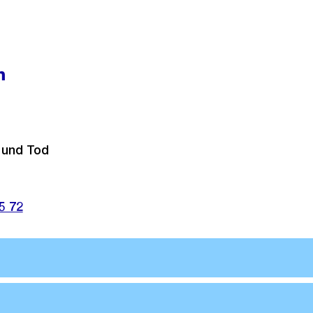
m
 und Tod
5 72