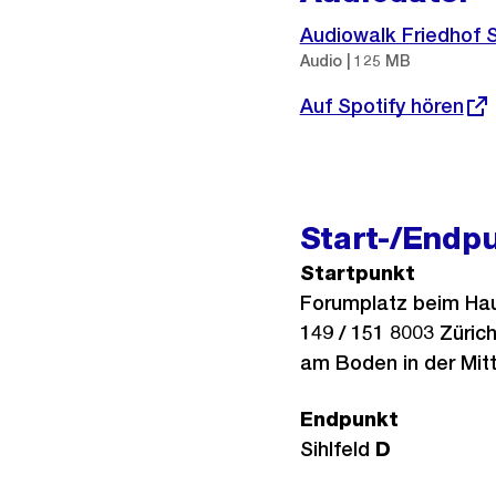
Audiowalk Friedhof S
Audio | 125 MB
Externer
Auf Spotify hören
Link:
Start-/Endp
Startpunkt
Forumplatz beim Hau
149 / 151 8003 Züric
am Boden in der Mit
Endpunkt
Sihlfeld
D