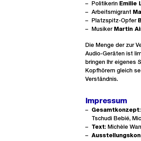
Politikerin
Emilie 
Arbeitsmigrant
Ma
Platzspitz-Opfer
B
Musiker
Martin A
Die Menge der zur V
Audio-Geräten ist lim
bringen Ihr eigenes
Kopfhörern gleich sel
Verständnis.
Impressum
Gesamtkonzept
Tschudi Bebié, Mi
Text
: Michèle Wa
Ausstellungsko