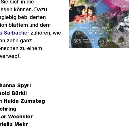
ie sich in die
lassen können. Dazu
sgiebig bebilderten
ion blättern und dem
 Sarbacher
zuhören, wie
von zehn ganz
enschen zu einem
 verwebt.
hanna Spyri
nold Bürkli
in
Hulda Zumsteg
ehring
zar Wechsler
riella Mehr