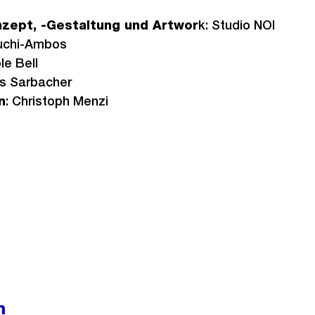
nzept, -Gestaltung und Artwor
k: Studio NOI
guchi-Ambos
ole Bell
s Sarbacher
n
: Christoph Menzi
m