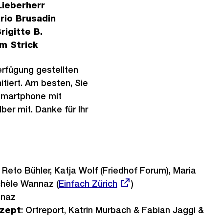
Lieberherr
rio Brusadin
rigitte B.
im Strick
erfügung gestellten
itiert. Am besten, Sie
 Smartphone mit
ber mit. Danke für Ihr
: Reto Bühler, Katja Wolf (Friedhof Forum), Maria
chèle Wannaz (
Externer
Einfach Zürich
)
nnaz
Link:
nzept
: Ortreport, Katrin Murbach & Fabian Jaggi &