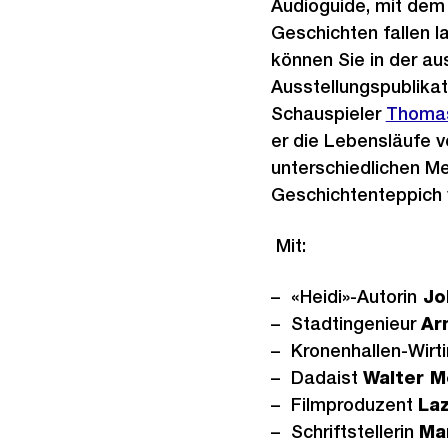
Audioguide, mit dem S
Geschichten fallen 
können Sie in der au
Ausstellungspublikat
Schauspieler
Thomas
er die Lebensläufe 
unterschiedlichen M
Geschichtenteppich
Mit:
«Heidi»-Autorin
Jo
Stadtingenieur
Ar
Kronenhallen-Wirt
Dadaist
Walter M
Filmproduzent
La
Schriftstellerin
Ma