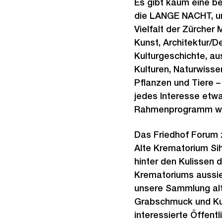
Es gibt kaum eine b
die LANGE NACHT, um
Vielfalt der Zürcher
Kunst, Architektur/D
Kulturgeschichte, a
Kulturen, Naturwisse
Pflanzen und Tiere –
jedes Interesse etw
Rahmenprogramm wir
Das Friedhof Forum z
Alte Krematorium Sih
hinter den Kulissen d
Krematoriums aussi
unsere Sammlung alt
Grabschmuck und Kur
interessierte Öffentl