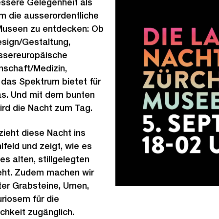
essere Gelegenheit als
 die ausserordentliche
 Museen zu entdecken: Ob
esign/Gestaltung,
ussereuropäische
nschaft/Medizin,
 das Spektrum bietet für
as. Und mit dem bunten
d die Nacht zum Tag.
ieht diese Nacht ins
lfeld und zeigt, wie es
es alten, stillgelegten
eht. Zudem machen wir
er Grabsteine, Urnen,
iosem für die
ichkeit zugänglich.