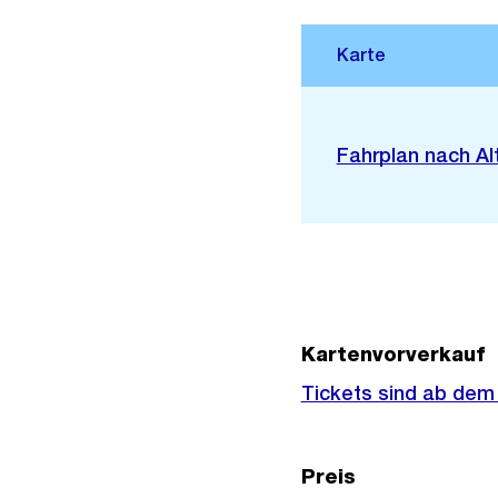
Stadtplan 3D
Externer
Fahrplan nach A
Link:
Kartenvorverkauf
Externer
Tickets sind ab dem 1
Link:
Preis