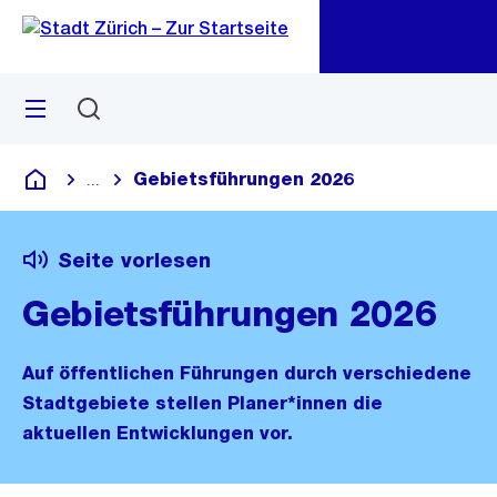
Zu
Zu
Sprunglink
Navigation
Menü
Suchen
M
öf
Gebietsführungen 2026
...
Blende alle Breadcrumbs ein
Deutsch
Seite vorlesen
Gebietsführungen 2026
Auf öffentlichen Führungen durch verschiedene
Stadtgebiete stellen Planer*innen die
aktuellen Entwicklungen vor.