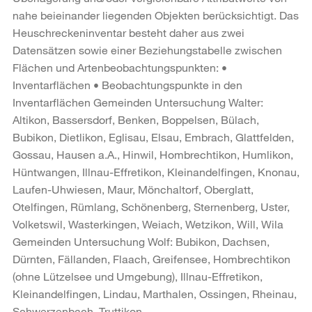
nahe beieinander liegenden Objekten berücksichtigt. Das
Heuschreckeninventar besteht daher aus zwei
Datensätzen sowie einer Beziehungstabelle zwischen
Flächen und Artenbeobachtungspunkten: •
Inventarflächen • Beobachtungspunkte in den
Inventarflächen Gemeinden Untersuchung Walter:
Altikon, Bassersdorf, Benken, Boppelsen, Bülach,
Bubikon, Dietlikon, Eglisau, Elsau, Embrach, Glattfelden,
Gossau, Hausen a.A., Hinwil, Hombrechtikon, Humlikon,
Hüntwangen, Illnau-Effretikon, Kleinandelfingen, Knonau,
Laufen-Uhwiesen, Maur, Mönchaltorf, Oberglatt,
Otelfingen, Rümlang, Schönenberg, Sternenberg, Uster,
Volketswil, Wasterkingen, Weiach, Wetzikon, Will, Wila
Gemeinden Untersuchung Wolf: Bubikon, Dachsen,
Dürnten, Fällanden, Flaach, Greifensee, Hombrechtikon
(ohne Lützelsee und Umgebung), Illnau-Effretikon,
Kleinandelfingen, Lindau, Marthalen, Ossingen, Rheinau,
Schwerzenbach, Truttikon