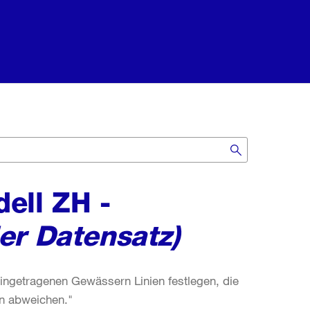
ell ZH -
er Datensatz)
getragenen Gewässern Linien festlegen, die
n abweichen."