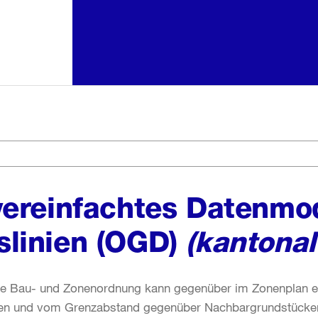
ereinfachtes Datenmod
linien (OGD)
(kantonal
 Bau- und Zonenordnung kann gegenüber im Zonenplan ein
öhen und vom Grenzabstand gegenüber Nachbargrundstücke