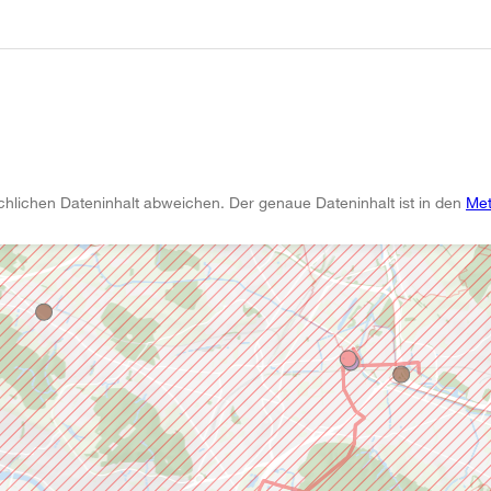
chlichen Dateninhalt abweichen. Der genaue Dateninhalt ist in den
Met