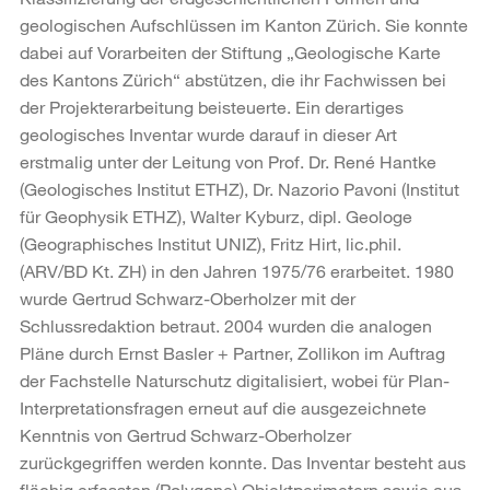
geologischen Aufschlüssen im Kanton Zürich. Sie konnte
dabei auf Vorarbeiten der Stiftung „Geologische Karte
des Kantons Zürich“ abstützen, die ihr Fachwissen bei
der Projekterarbeitung beisteuerte. Ein derartiges
geologisches Inventar wurde darauf in dieser Art
erstmalig unter der Leitung von Prof. Dr. René Hantke
(Geologisches Institut ETHZ), Dr. Nazorio Pavoni (Institut
für Geophysik ETHZ), Walter Kyburz, dipl. Geologe
(Geographisches Institut UNIZ), Fritz Hirt, lic.phil.
(ARV/BD Kt. ZH) in den Jahren 1975/76 erarbeitet. 1980
wurde Gertrud Schwarz-Oberholzer mit der
Schlussredaktion betraut. 2004 wurden die analogen
Pläne durch Ernst Basler + Partner, Zollikon im Auftrag
der Fachstelle Naturschutz digitalisiert, wobei für Plan-
Interpretationsfragen erneut auf die ausgezeichnete
Kenntnis von Gertrud Schwarz-Oberholzer
zurückgegriffen werden konnte. Das Inventar besteht aus
flächig erfassten (Polygone) Objektperimetern sowie aus