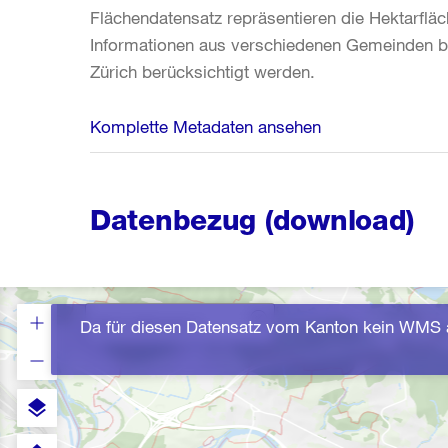
Flächendatensatz repräsentieren die Hektarfläc
Informationen aus verschiedenen Gemeinden be
Zürich berücksichtigt werden.
Komplette Metadaten ansehen
Datenbezug (download)
Da für diesen Datensatz vom Kanton kein WMS a
layers