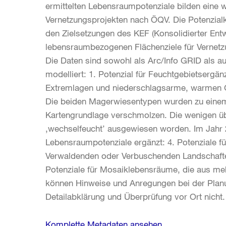
ermittelten Lebensraumpotenziale bilden eine 
Vernetzungsprojekten nach ÖQV. Die Potenzi
den Zielsetzungen des KEF (Konsolidierter Ent
lebensraumbezogenen Flächenziele für Vernetzu
Die Daten sind sowohl als Arc/Info GRID als a
modelliert: 1. Potenzial für Feuchtgebietsergä
Extremlagen und niederschlagsarme, warmen Geb
Die beiden Magerwiesentypen wurden zu einem 
Kartengrundlage verschmolzen. Die wenigen üb
‚wechselfeucht’ ausgewiesen worden. Im Jahr
Lebensraumpotenziale ergänzt: 4. Potenziale fü
Verwaldenden oder Verbuschenden Landschaften
Potenziale für Mosaiklebensräume, die aus me
können Hinweise und Anregungen bei der Plan
Detailabklärung und Überprüfung vor Ort nicht.
Komplette Metadaten ansehen