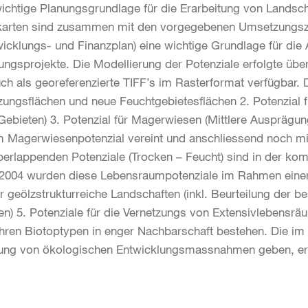
wichtige Planungsgrundlage für die Erarbeitung von Lands
alkarten sind zusammen mit den vorgegebenen Umsetzungs
wicklungs- und Finanzplan) eine wichtige Grundlage für die
ngsprojekte. Die Modellierung der Potenziale erfolgte übe
uch als georeferenzierte TIFF’s im Rasterformat verfügbar
nzungsflächen und neue Feuchtgebietesflächen 2. Potenzial
ieten) 3. Potenzial für Magerwiesen (Mittlere Ausprägung
Magerwiesenpotenzial vereint und anschliessend noch mit
erlappenden Potenziale (Trocken – Feucht) sind in der ko
 2004 wurden diese Lebensraumpotenziale im Rahmen einer
r geölzstrukturreiche Landschaften (inkl. Beurteilung der 
) 5. Potenziale für die Vernetzungs von Extensivlebensrä
hren Biotoptypen in enger Nachbarschaft bestehen. Die im
ung von ökologischen Entwicklungsmassnahmen geben, erse