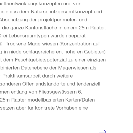
chaftsentwicklungskonzepten und von
ziele aus dem Naturschutzgesamtkonzept und
 Abschätzung der projektperimeter- und
r die ganze Kantonsfläche in einem 25m Raster.
. Drei Lebensraumtypen wurden separat
 für Trockene Magerwiesen (Konzentration auf
 in niederschlagsreicheren, höheren Gebieten)
 dem Feuchtgebietspotenzial zu einer einzigen
mbinierten Datenebene der Magerwiesen als
 Praktikumsarbeit durch weitere
besonderen Offenlandstandorte und tendenziell
umen entlang von Fliessgewässern 6.
 25m Raster modellbasierten Karten/Daten
tzen aber für konkrete Vorhaben eine