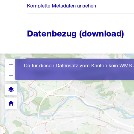
Komplette Metadaten ansehen
Datenbezug (download)
Da für diesen Datensatz vom Kanton kein WMS a
layers
home