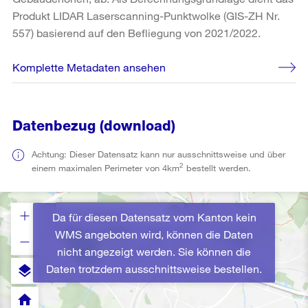
Produkt LIDAR Laserscanning-Punktwolke (GIS-ZH Nr.
557) basierend auf den Befliegung von 2021/2022.
Komplette Metadaten ansehen
Datenbezug (download)
Achtung: Dieser Datensatz kann nur ausschnittsweise und über
2
einem maximalen Perimeter von 4km
bestellt werden.
Da für diesen Datensatz vom Kanton kein
WMS angeboten wird, können die Daten
nicht angezeigt werden. Sie können die
Daten trotzdem ausschnittsweise bestellen.
layers
home